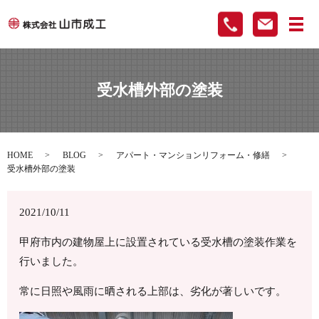
メ
受水槽外部の塗装
HOME
BLOG
アパート・マンションリフォーム・修繕
受水槽外部の塗装
2021/10/11
甲府市内の建物屋上に設置されている受水槽の塗装作業を
行いました。
常に日照や風雨に晒される上部は、劣化が著しいです。