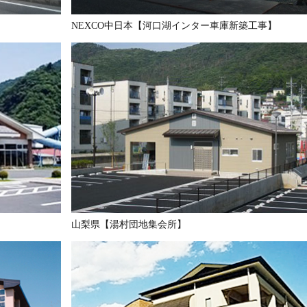
NEXCO中日本【河口湖インター車庫新築工事】
山梨県【湯村団地集会所】