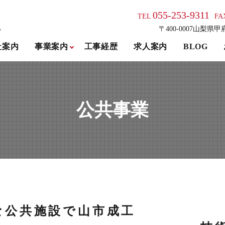
055-253-9311
TEL
FA
〒400-0007山梨県甲
社案内
事業案内
工事経歴
求人案内
BLOG
公共事業
な公共施設で
山市成工