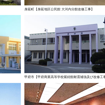
】
身延町【身延地区公民館 大河内分館改修工事】
甲府市【甲府商業高等学校紫紺館耐震補強及び改修工
】