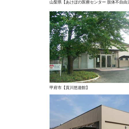
山梨県【あけぼの医療センター 肢体不自由
甲府市【貢川悠遊館】