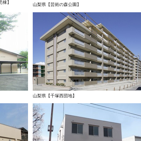
児棟】
山梨県【芸術の森公園】
山梨県【千塚西団地】