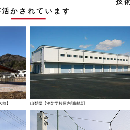
 技
が活かされています
ス棟】
山梨県【消防学校屋内訓練場】