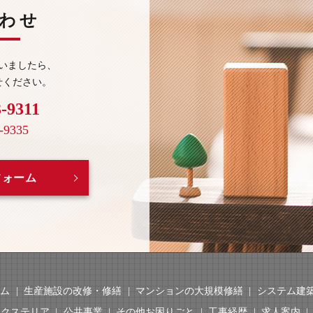
わせ
いましたら、
せください。
3-9311
-9335
フォーム
ーム
生産施設の改修・修繕
マンションの大規模修繕
システム建築
エクステリア
公共事業
その他お困りごと
工事経歴
求人案内