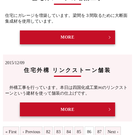
住宅にガレージを増築しています。梁間を３間取るために大断面
集成材を使用しています。
MORE
2015/12/09
住宅外構 リンクストーン舗装
外構工事を行っています。本日は四国化成工業㈱のリンクスト
ーンという建材を使って舗装の仕上げです。
MORE
« First
‹ Previous
82
83
84
85
86
87
Next ›