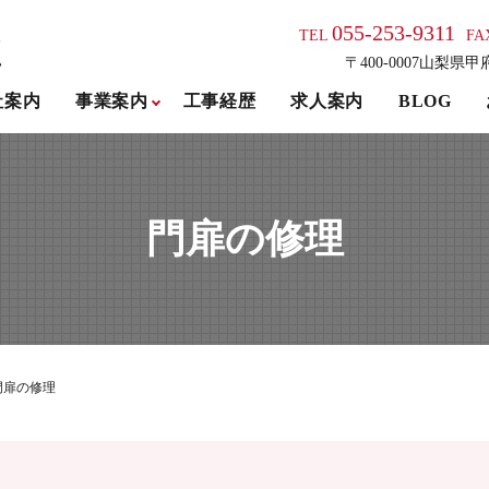
055-253-9311
TEL
FA
〒400-0007山梨県甲
社案内
事業案内
工事経歴
求人案内
BLOG
門扉の修理
門扉の修理