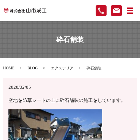
メ
砕石舗装
HOME
BLOG
エクステリア
砕石舗装
2020/02/05
空地を防草シートの上に砕石舗装の施工をしています。