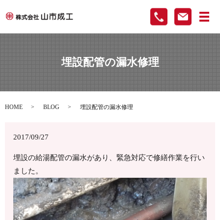
メ
埋設配管の漏水修理
HOME
BLOG
埋設配管の漏水修理
2017/09/27
埋設の給湯配管の漏水があり、緊急対応で修繕作業を行い
ました。