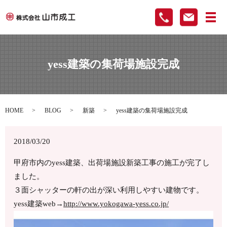
メ
yess建築の集荷場施設完成
HOME
BLOG
新築
yess建築の集荷場施設完成
2018/03/20
甲府市内のyess建築、出荷場施設新築工事の施工が完了し
ました。
３面シャッターの軒の出が深い利用しやすい建物です。
yess建築web→
http://www.yokogawa-yess.co.jp/