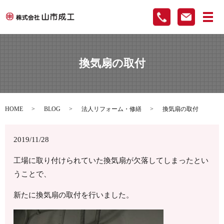
メ
換気扇の取付
HOME
BLOG
法人リフォーム・修繕
換気扇の取付
2019/11/28
工場に取り付けられていた換気扇が欠落してしまったとい
うことで、
新たに換気扇の取付を行いました。