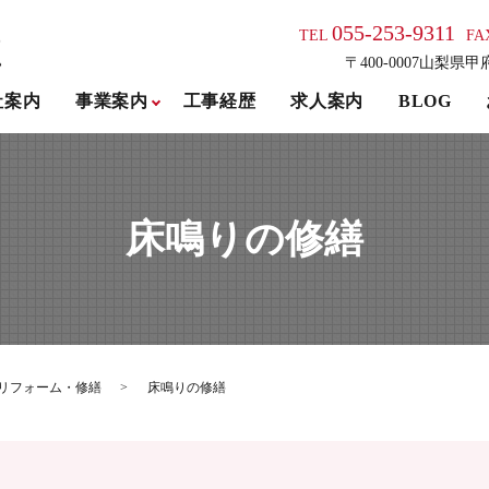
055-253-9311
TEL
FA
〒400-0007山梨県甲
社案内
事業案内
工事経歴
求人案内
BLOG
床鳴りの修繕
リフォーム・修繕
床鳴りの修繕